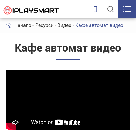



Начало
Ресурси
Видео
Кафе автомат видео

Кафе автомат видео