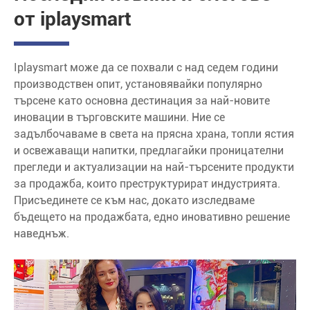
от iplaysmart
Iplaysmart може да се похвали с над седем години
производствен опит, установявайки популярно
търсене като основна дестинация за най-новите
иновации в търговските машини. Ние се
задълбочаваме в света на прясна храна, топли ястия
и освежаващи напитки, предлагайки проницателни
прегледи и актуализации на най-търсените продукти
за продажба, които преструктурират индустрията.
Присъединете се към нас, докато изследваме
бъдещето на продажбата, едно иновативно решение
наведнъж.