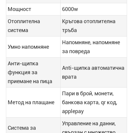
Мощност
6000w
Отоплителна
Кръгова отоплителна
система
тръба
Напомняне, напомняне
Умно напомняне
за повреда
Анти-щипка
Anti-щипка автоматична
функция за
врата
приемане на пица
Пари в брой, монети,
Метод на плащане
банкова карта, qr код,
applepay
Управление на данни,
Система за
свързан с множество