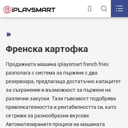




Френска картофка
Продажната машина iplaysmart french fries
разполага с система за пържене с два
резервоара, предлагаща достатъчно капацитет
за съхранение и възможност за пържене на
различни закуски. Тази гъвкавост подобрява
привлекателността и рентабилността си, като
се грижи за разнообразни вкусове.
Автоматизираните процеси на машината