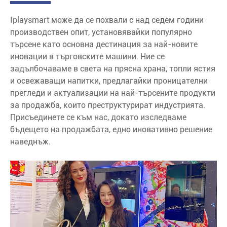
Iplaysmart може да се похвали с над седем години
производствен опит, установявайки популярно
търсене като основна дестинация за най-новите
иновации в търговските машини. Ние се
задълбочаваме в света на прясна храна, топли ястия
и освежаващи напитки, предлагайки проницателни
прегледи и актуализации на най-търсените продукти
за продажба, които преструктурират индустрията.
Присъединете се към нас, докато изследваме
бъдещето на продажбата, едно иновативно решение
наведнъж.