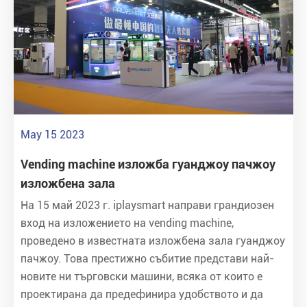
May 15 2023
Vending machine изложба гуанджоу пачжоу
изложбена зала
На 15 май 2023 г. iplaysmart направи грандиозен
вход на изложението на vending machine,
проведено в известната изложбена зала гуанджоу
пачжоу. Това престижно събитие представи най-
новите ни търговски машини, всяка от които е
проектирана да предефинира удобството и да