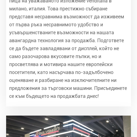
пица на уважаваното изложение venditalia в
милано, италия. Това престижно събиране
представя несравнима възможност да изживеем
от първа ръка несравнимото удобство и
усъвършенстваните възможности на нашата
авангардна технология за продажба. Подгответе
се да бъдете завладявани от дисплей, който не
само разочарова вкусовите пъпки, но и
просветлява и мотивира нашите европейски
посетители, като насърчава по-задълбочено
оценяване и разбиране на изключителните ни
предложения за търговски машини. Присъединете
се към бъдещето на продажбата днес!