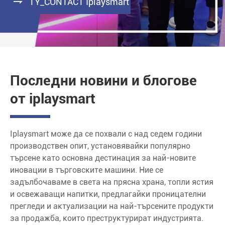

TY_CONTACT Iplaysmart
Последни новини и блогове
от iplaysmart
Iplaysmart може да се похвали с над седем години
производствен опит, установявайки популярно
търсене като основна дестинация за най-новите
иновации в търговските машини. Ние се
задълбочаваме в света на прясна храна, топли ястия
и освежаващи напитки, предлагайки проницателни
прегледи и актуализации на най-търсените продукти
за продажба, които преструктурират индустрията.