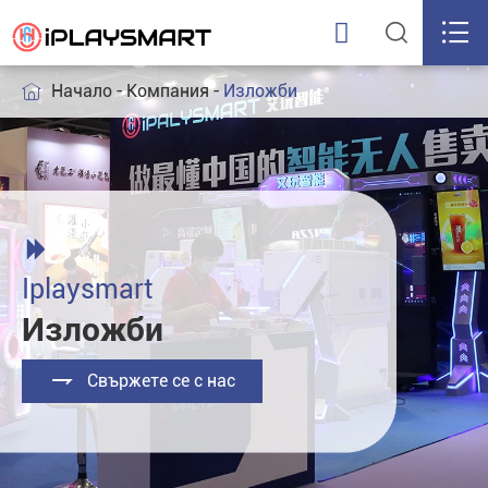



Начало
Компания
Изложби


Iplaysmart
Изложби

Свържете се с нас