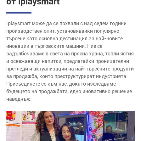
от iplaysmart
Iplaysmart може да се похвали с над седем години
производствен опит, установявайки популярно
търсене като основна дестинация за най-новите
иновации в търговските машини. Ние се
задълбочаваме в света на прясна храна, топли ястия
и освежаващи напитки, предлагайки проницателни
прегледи и актуализации на най-търсените продукти
за продажба, които преструктурират индустрията.
Присъединете се към нас, докато изследваме
бъдещето на продажбата, едно иновативно решение
наведнъж.