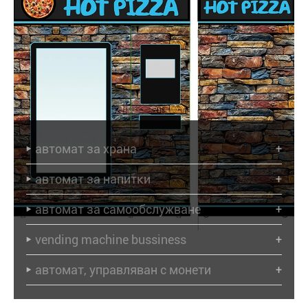
автомат за храна
+

автомат за напитки
+

автомат за самообслужване
+

vending machine bussiness
+

автомат, управляван с монети
+
