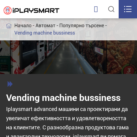



Начало
Автомат
Популярно търсене

Vending machine bussiness

Vending machine bussiness
Iplaysmart advanced машини са проектирани да
увеличат ефективността и удовлетвореността
на клиентите. С разнообразна продуктова гама
и авангардни технологии, iplaysmart ви помага